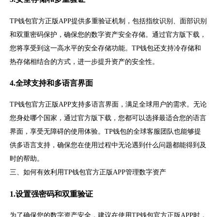
TP钱包官方正版APP提供多重验证机制，包括指纹识别、面部识别
和双重密码保护，确保您的数字资产安全存储。通过官方版下载，
您将享受到这一高水平的安全存储功能。TP钱包还支持冷存储和
热存储相结合的方式，进一步提升资产的安全性。
4.全球支持和多语言界面
TP钱包官方正版APP支持多语言界面，满足全球用户的需求。无论
您身处哪个国家，通过官方版下载，您都可以选择最适合您的语言
界面，享受无障碍的使用体验。TP钱包的全球客服团队也能够提
供多语言支持，确保您在使用过程中无论遇到什么问题都能得到及
时的帮助。
三、如何有效利用TP钱包官方正版APP管理数字资产
1.设置强密码和双重验证
为了确保您的数字资产安全，建议在使用TP钱包官方正版APP时，