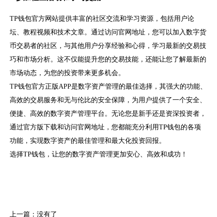
TP钱包官方网站提供丰富的社区交流和学习资源，包括用户论
坛、教程视频和技术文章。通过访问官网地址，您可以加入数字货
币交易者的社区，与其他用户分享经验和心得，学习最新的交易技
巧和市场分析。这不仅能提升您的交易技能，还能让您了解最新的
市场动态，为您的投资带来更多机会。
TP钱包官方正版APP是数字资产管理的最佳选择，其强大的功能、
高效的交易服务和无与伦比的安全保障，为用户提供了一个安全、
便捷、高效的数字资产管理平台。无论您是新手还是资深投资者，
通过官方版下载和访问官网地址，您都能充分利用TP钱包的各项
功能，实现数字资产的最佳管理和最大化投资回报。
选择TP钱包，让您的数字资产管理更加安心、高效和成功！
上一篇：没有了