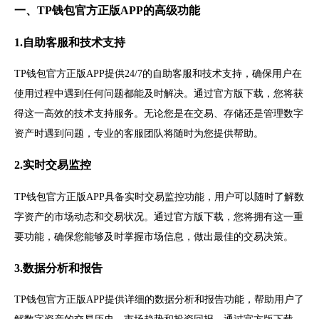
一、TP钱包官方正版APP的高级功能
1.自助客服和技术支持
TP钱包官方正版APP提供24/7的自助客服和技术支持，确保用户在
使用过程中遇到任何问题都能及时解决。通过官方版下载，您将获
得这一高效的技术支持服务。无论您是在交易、存储还是管理数字
资产时遇到问题，专业的客服团队将随时为您提供帮助。
2.实时交易监控
TP钱包官方正版APP具备实时交易监控功能，用户可以随时了解数
字资产的市场动态和交易状况。通过官方版下载，您将拥有这一重
要功能，确保您能够及时掌握市场信息，做出最佳的交易决策。
3.数据分析和报告
TP钱包官方正版APP提供详细的数据分析和报告功能，帮助用户了