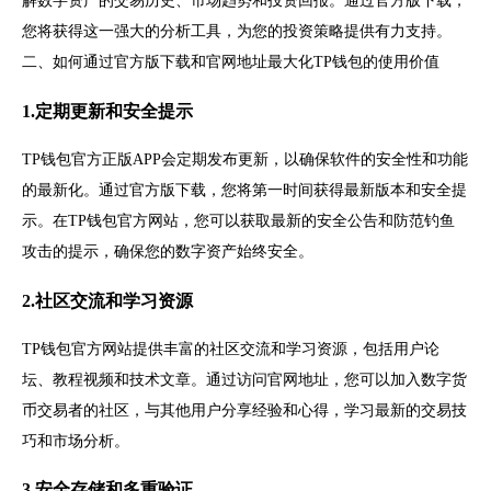
解数字资产的交易历史、市场趋势和投资回报。通过官方版下载，
您将获得这一强大的分析工具，为您的投资策略提供有力支持。
二、如何通过官方版下载和官网地址最大化TP钱包的使用价值
1.定期更新和安全提示
TP钱包官方正版APP会定期发布更新，以确保软件的安全性和功能
的最新化。通过官方版下载，您将第一时间获得最新版本和安全提
示。在TP钱包官方网站，您可以获取最新的安全公告和防范钓鱼
攻击的提示，确保您的数字资产始终安全。
2.社区交流和学习资源
TP钱包官方网站提供丰富的社区交流和学习资源，包括用户论
坛、教程视频和技术文章。通过访问官网地址，您可以加入数字货
币交易者的社区，与其他用户分享经验和心得，学习最新的交易技
巧和市场分析。
3.安全存储和多重验证